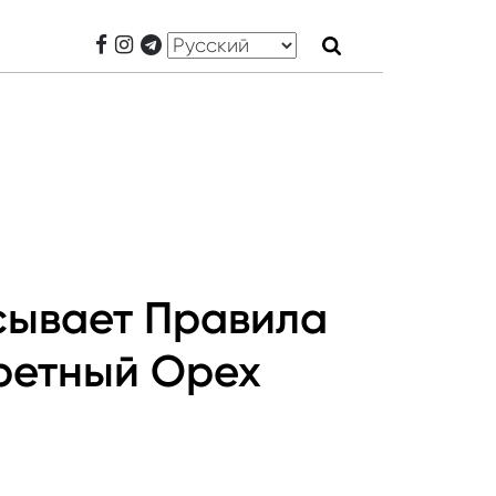
сывает Правила
кретный Орех