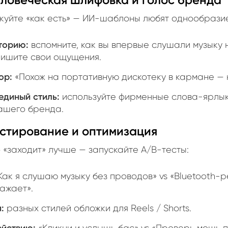
икуйте «как есть» — ИИ-шаблоны любят однообразие
торию:
вспомните, как вы впервые слушали музыку
пишите свои ощущения.
ор:
«Похож на портативную дискотеку в кармане — н
единый стиль:
используйте фирменные слова-ярлык
ашего бренда.
Тестирование и оптимизация
о «заходит» лучше — запускайте A/B-тесты:
Как я слушаю музыку без проводов» vs «Bluetooth-р
ажает».
:
разных стилей обложки для Reels / Shorts.