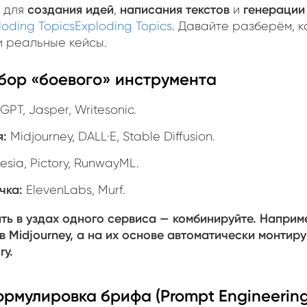
создания идей
написания текстов
генерации
 для
,
и
loding Topics
Exploding Topics
. Давайте разберём, 
и реальные кейсы.
Выбор «боевого» инструмента
PT, Jasper, Writesonic.
я:
Midjourney, DALL·E, Stable Diffusion.
esia, Pictory, RunwayML.
чка:
ElevenLabs, Murf.
ть в уздах одного сервиса — комбинируйте. Наприм
 Midjourney, а на их основе автоматически монтиру
ry.
Формулировка брифа (Prompt Engineering