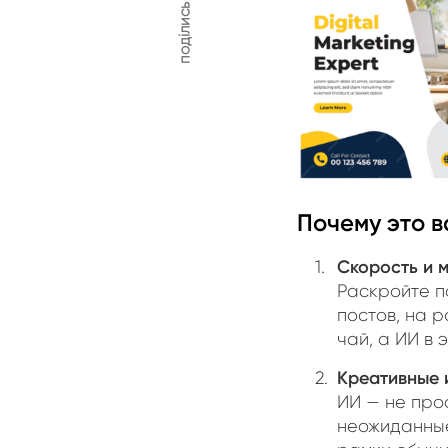
поділись
Почему это в
Скорость и 
Раскройте п
постов, на 
чай, а ИИ в 
Креативные 
ИИ — не про
неожиданные