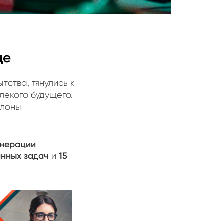
ще
тства, тянулись к
лекого будущего.
блоны
енерации
инных задач
15
и