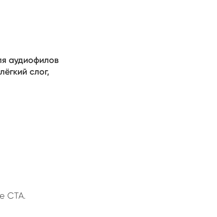
ля аудиофилов
лёгкий слог,
е CTA.