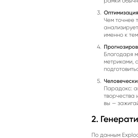
рамки обычн
Оптимизация
Чем точнее 
анализирует
именно к тем
Прогнозиров
Благодаря м
метриками, 
подготовитьс
Человечески
Парадокс: а
творчества 
вы — зажига
2. Генерат
По данным Explod