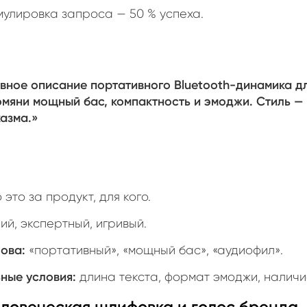
улировка запроса — 50 % успеха.
вное описание портативного Bluetooth-динамика д
омяни мощный бас, компактность и эмоджи. Стиль — 
азма.»
 это за продукт, для кого.
й, экспертный, игривый.
ова:
«портативный», «мощный бас», «аудиофил».
ные условия:
длина текста, формат эмоджи, наличи
Человеческая шлифовка и голос бренда