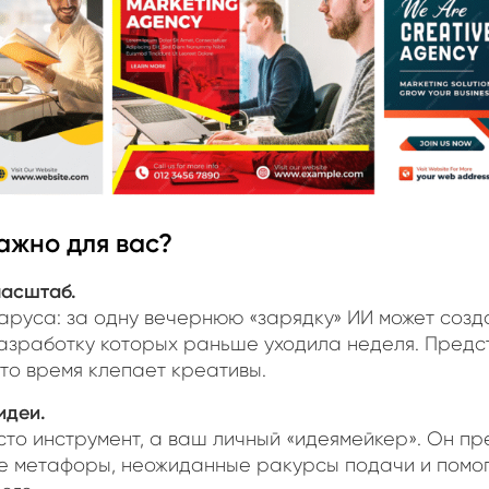
ажно для вас?
масштаб.
аруса: за одну вечернюю «зарядку» ИИ может созд
разработку которых раньше уходила неделя. Предст
это время клепает креативы.
идеи.
сто инструмент, а ваш личный «идеямейкер». Он п
 метафоры, неожиданные ракурсы подачи и помог