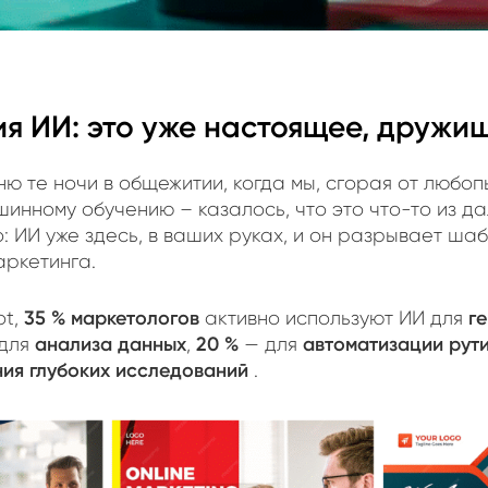
ия ИИ: это уже настоящее, дружи
ню те ночи в общежитии, когда мы, сгорая от любопы
инному обучению – казалось, что это что-то из да
: ИИ уже здесь, в ваших руках, и он разрывает ша
аркетинга.
35 % маркетологов
г
ot,
активно используют ИИ для
анализа данных
20 %
автоматизации рут
для
,
— для
ия глубоких исследований
.