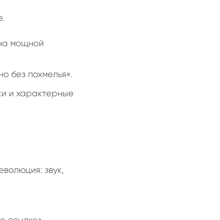
.
 на мощной
о без похмелья».
и и характерные
еволюция: звук,