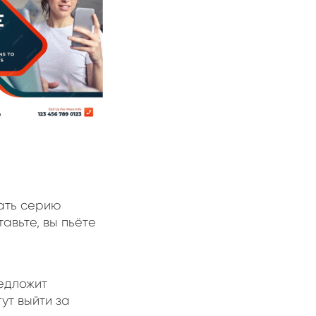
ать серию
авьте, вы пьёте
редложит
ут выйти за