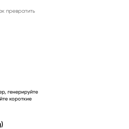
как превратить
ер, генерируйте
йте короткие
)