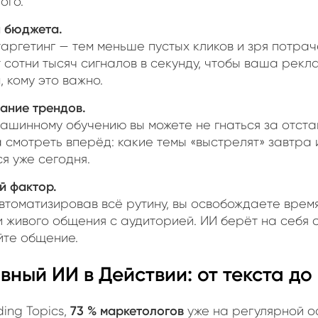
ого.
 бюджета.
таргетинг — тем меньше пустых кликов и зря потрач
 сотни тысяч сигналов в секунду, чтобы ваша рек
, кому это важно.
ание трендов.
ашинному обучению вы можете не гнаться за отст
а смотреть вперёд: какие темы «выстрелят» завтра 
я уже сегодня.
й фактор.
втоматизировав всё рутину, вы освобождаете врем
и живого общения с аудиторией. ИИ берёт на себя 
йте общение.
ивный ИИ в Действии: от текста до
73 % маркетологов
ing Topics,
уже на регулярной о