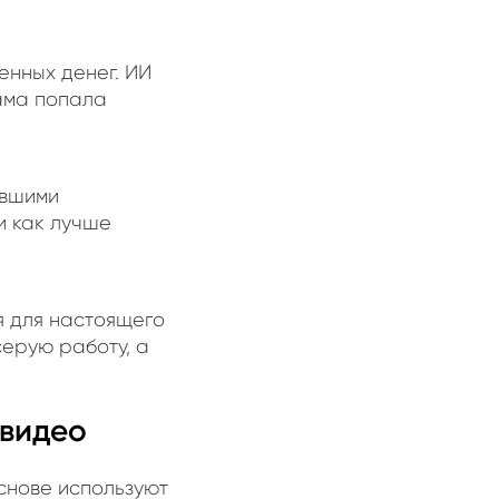
енных денег. ИИ
лама попала
авшими
и как лучше
я для настоящего
серую работу, а
 видео
снове используют