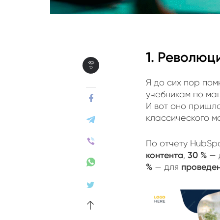
1. Революц
32
Я до сих пор пом
учебникам по маш
И вот оно пришло
классического м
По отчету HubSp
контента
30 %
,
— 
%
проведен
— для