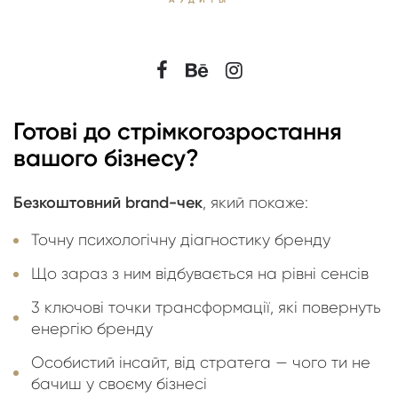
Готові до стрімкого
зростання
вашого бізнесу?
Безкоштовний brand-чек
, який покаже:
Точну психологічну діагностику бренду
Що зараз з ним відбувається на рівні сенсів
3 ключові точки трансформації, які повернуть
енергію бренду
Особистий інсайт, від стратега — чого ти не
бачиш у своєму бізнесі