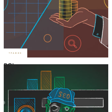
ТРАФИК
ROI — что это такое и как
рассчитать: инструкция +
калькулятор
/
2752
ВЛАДИСЛАВ АНИСИМОВ
12.09.2019