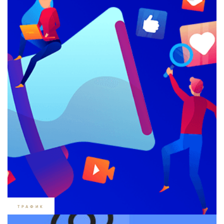
/
3883
ІНГВАР
07.03.2019
ТРАФИК