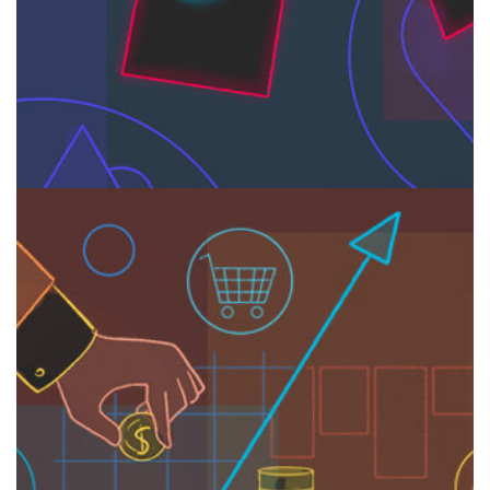
ТРАФИК
TikTok: в чем фишка и какие
перспективы для бизнеса
/
1451
ВЛАДИСЛАВ АНИСИМОВ
07.11.2019