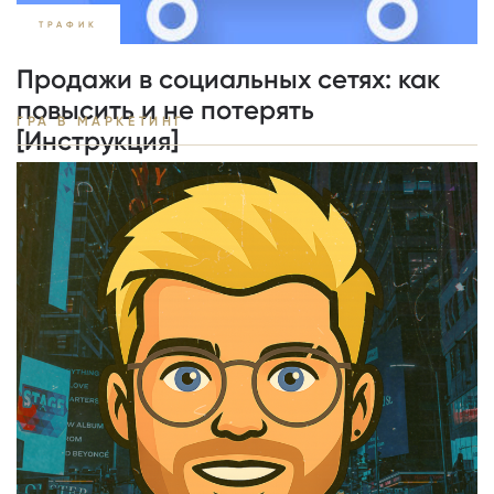
ТРАФИК
Продажи в социальных сетях: как
повысить и не потерять
ГРА В МАРКЕТИНГ
[Инструкция]
/
1029
ІНГВАР
02.05.2018