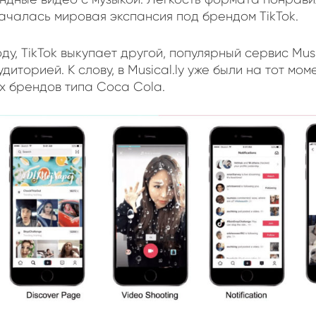
началась мировая экспансия под брендом TikTok.
оду, TikTok выкупает другой, популярный сервис Musi
диторией. К слову, в Musical.ly уже были на тот мо
х брендов типа Coca Cola.