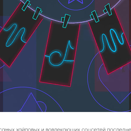
 самых хайповых и вовлекающих соцсетей последне