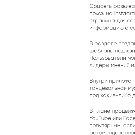
Соцсеть развивае
похож на Instagr
страница для соз
информацию о себ
В разделе создан
шаблоны под конт
Пользователи мог
лидеры мнений и
Внутри приложен
танцевальная му
под какие-либо 
В плане продвиже
YouTube или Fac
популярным, если
рекомендованно