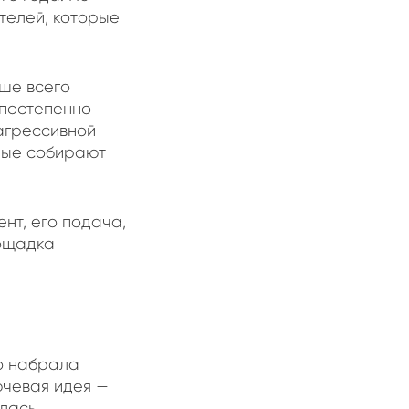
ателей, которые
ьше всего
 постепенно
 агрессивной
орые собирают
ент, его подача,
лощадка
ро набрала
лючевая идея —
илась