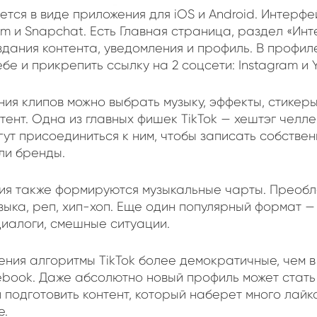
тся в виде приложения для iOS и Android. Интерф
am и Snapchat. Есть Главная страница, раздел «Ин
дания контента, уведомления и профиль. В профил
е и прикрепить ссылку на 2 соцсети: Instagram и 
ия клипов можно выбрать музыку, эффекты, стикер
ент. Одна из главных фишек TikTok — хештэг челле
ут присоединиться к ним, чтобы записать собствен
ли бренды.
ия также формируются музыкальные чарты. Преобл
зыка, реп, хип-хоп. Еще один популярный формат —
диалоги, смешные ситуации.
ния алгоритмы TikTok более демократичные, чем в 
ebook. Даже абсолютно новый профиль может стать
 подготовить контент, который наберет много лайк
е.