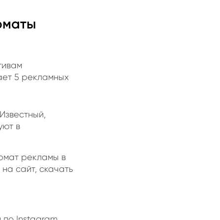
орматы
тивам
ает 5 рекламных
Известный,
уют в
ормат рекламы в
 на сайт, скачать
 по Instagram