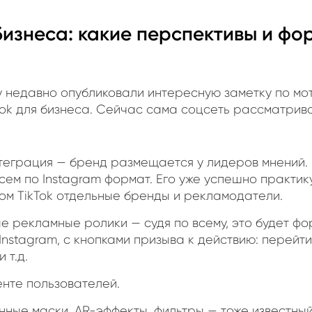
 бизнеса: какие перспективы и ф
ay недавно опубликовали интересную заметку по мо
Tok для бизнеса. Сейчас сама соцсеть рассматрив
теграция — бренд размещается у лидеров мнений. 
сем по Instagram формат. Его уже успешно практик
ом TikTok отдельные бренды и рекламодатели.
е рекламные ролики — судя по всему, это будет ф
у Instagram, с кнопками призыва к действию: перейти
 т.д.
енте пользователей.
ные маски, AR-эффекты, фильтры — тоже известный