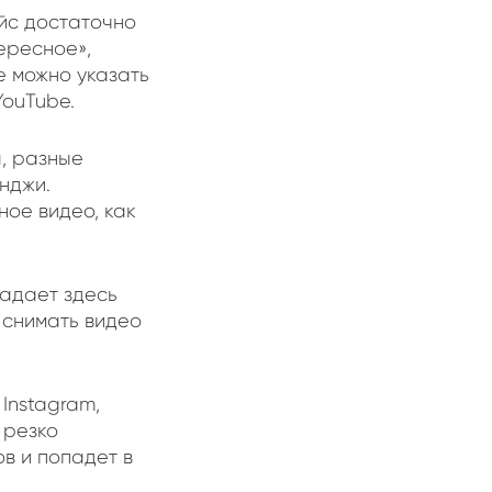
ейс достаточно
тересное»,
е можно указать
YouTube.
ы, разные
нджи.
ное видео, как
адает здесь
 снимать видео
Instagram,
 резко
ов и попадет в