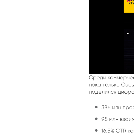
Среди коммерчес
пока только Gue
поделился цифра
38+ млн про
9.5 млн вза
16.5% CTR к