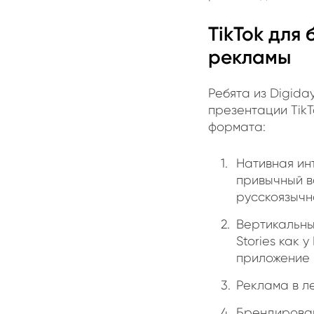
TikTok для
рекламы
Ребята из Digid
презентации Tik
формата:
Нативная ин
привычный в
русскоязычн
Вертикальны
Stories как 
приложение и
Реклама в л
Брендирован