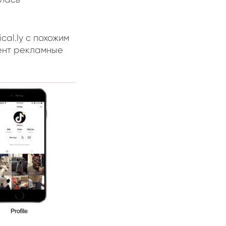
cal.ly с похожим
мент рекламные