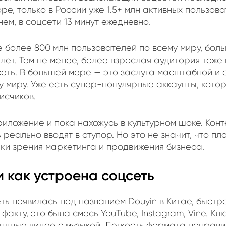
e, только в России уже 1.5+ млн активных пользов
нем, в соцсети 13 минут ежедневно.
же более 800 млн пользователей по всему миру, бол
 лет. Тем не менее, более взрослая аудитория тоже
сеть. В большей мере — это заслуга масштабной и
у миру. Уже есть супер-популярные аккаунты, кот
писчиков.
риложение и пока нахожусь в культурном шоке. Конт
реально вводят в ступор. Но это не значит, что п
чки зрения маркетинга и продвижения бизнеса.
 и как устроена соцсеть
еть появилась под названием Douyin в Китае, быст
 факту, это была смесь YouTube, Instagram, Vine. К
ундные видео с музыкой. Легкость формата понрав