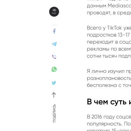
данным Mediascop
проводят, в сред
1451
Всего у TikTok у
подростков 13-17
переходит в соц
рекламы по всем
сотни тысяч под
Я лично изучил п
разноплановость 
бесполезна с то
В чем суть
поділись
В 2016 году соцс
популярность. По
короткие 15-сек