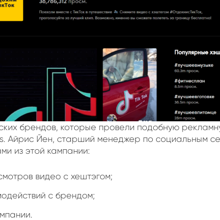
ких брендов, которые провели подобную рекламн
ss. Айрис Йен, старший менеджер по социальным се
ми из этой кампании:
смотров видео с хештэгом;
имодействий с брендом;
ампании.