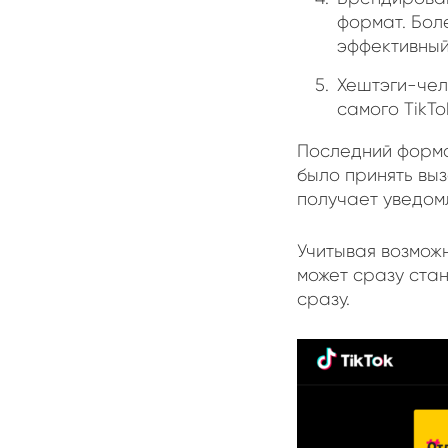
формат. Бол
эффективный
Хештэги-чел
самого TikTo
Последний форма
было принять выз
получает уведом
Учитывая возмож
может сразу ста
сразу.