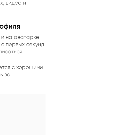
х, видео и
рофиля
 и на аватарке
 с первых секунд
писаться.
ется с хорошими
ь за