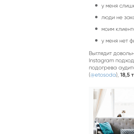
у меня слиш
люди не зак
моим клиент
у меня нет ф
Выглядит довольн
Instagram подход
подогрева аудито
18,5 
(
@etosoda
),