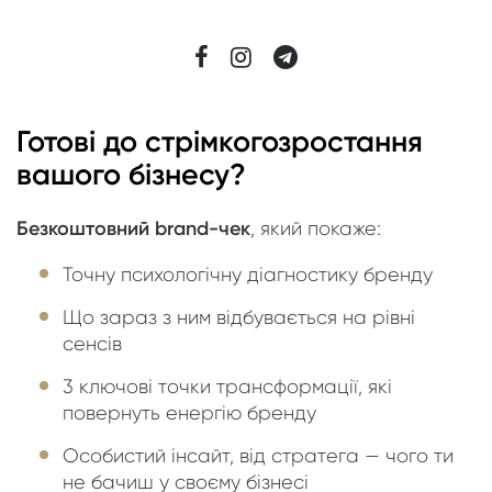
Готові до стрімкого
зростання
вашого бізнесу?
Безкоштовний brand-чек
, який покаже:
Точну психологічну діагностику бренду
Що зараз з ним відбувається на рівні
сенсів
3 ключові точки трансформації, які
повернуть енергію бренду
Особистий інсайт, від стратега — чого ти
не бачиш у своєму бізнесі