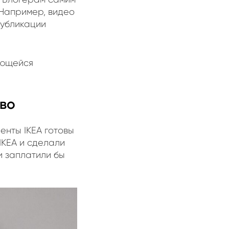
 Например, видео
публикации
ающейся
тво
енты IKEA готовы
IKEA и сделали
и заплатили бы