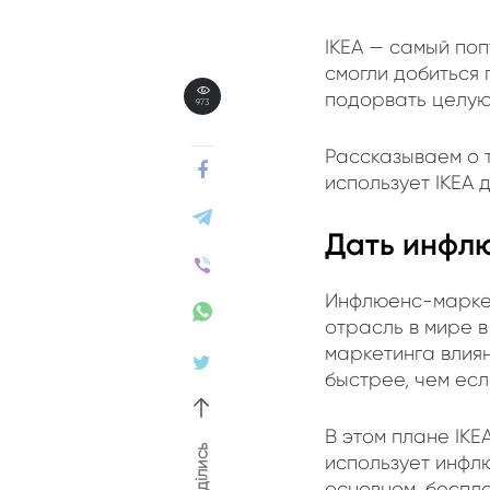
IKEA — самый по
смогли добиться 
подорвать целую
973
Рассказываем о 
использует IKEA 
Дать инфл
Инфлюенс-маркет
отрасль в мире в
маркетинга влиян
быстрее, чем ес
В этом плане IKE
поділись
использует инфлю
основном, беспл