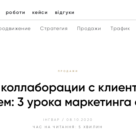
роботи
кейси
відгуки
родвижение
Стратегия
Продажи
Трафик
ПРОДАЖИ
коллаборации с клиен
м: 3 урока маркетинга 
ІНГВАР
/
08.10.2020
ЧАС НА ЧИТАННЯ: 5 ХВИЛИН