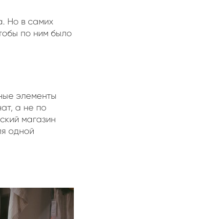
. Но в самих
тобы по ним было
нные элементы
ат, а не по
еский магазин
ля одной