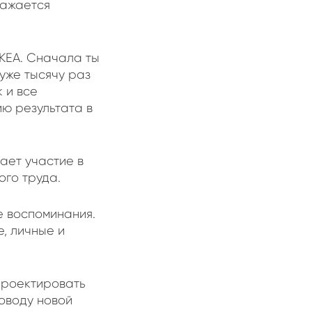
ражается
IKEA. Сначала ты
уже тысячу раз
 и все
ю результата в
ает участие в
ого труда.
 воспоминания.
, личные и
спроектировать
оводу новой