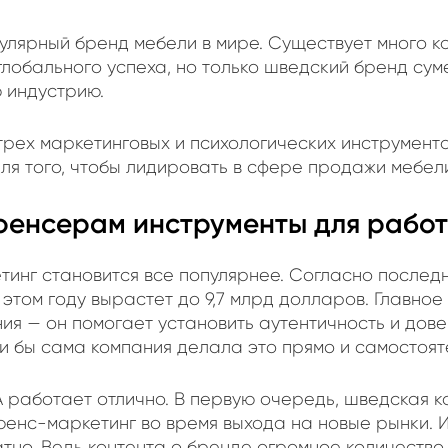
пулярный бренд мебели в мире. Существует много к
глобального успеха, но только шведский бренд су
 индустрию.
трех маркетинговых и психологических инструмента
для того, чтобы лидировать в сфере продажи мебел
юенсерам инструменты для рабо
инг становится все популярнее. Согласно послед
 этом году вырастет до 9,7 млрд долларов. Главно
ия — он помогает установить аутентичность и дов
ли бы сама компания делала это прямо и самостоят
A работает отлично. В первую очередь, шведская 
енс-маркетинг во время выхода на новые рынки. И 
атно. Ведь контента о бренде огромное количество