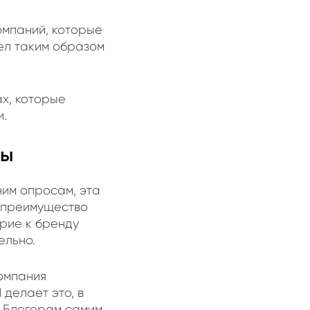
омпаний, которые
мел таким образом
х, которые
и.
ты
ним опросам, эта
е преимущество
ерие к бренду
ельно.
компания
делает это, в
. Блогерам самим