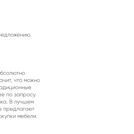
редложению.
абсолютно
ачит, что можно
традиционные
ее по запросу
ика. В лучшем
же предлагает
 покупки мебели.