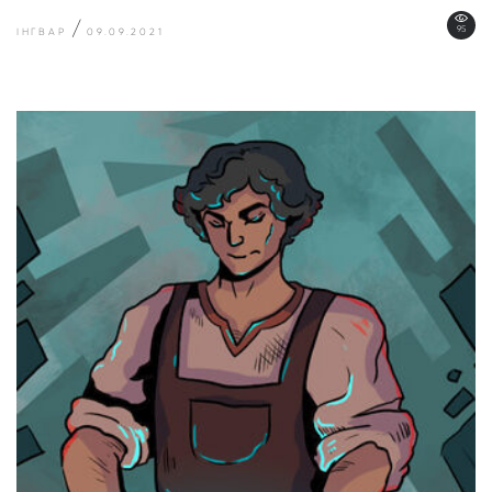
/
95
ІНГВАР
09.09.2021