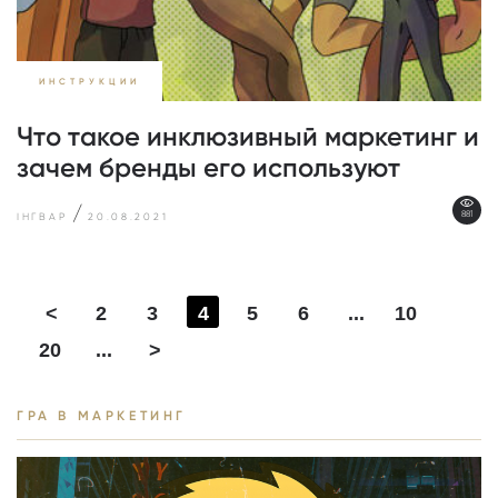
ИНСТРУКЦИИ
Что такое инклюзивный маркетинг и
зачем бренды его используют
/
881
ІНГВАР
20.08.2021
2
3
4
5
6
...
10
<
20
...
>
ГРА В МАРКЕТИНГ